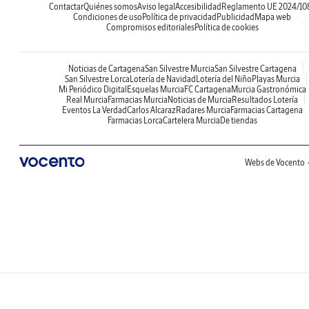
Contactar
Quiénes somos
Aviso legal
Accesibilidad
Reglamento UE 2024/10
Condiciones de uso
Política de privacidad
Publicidad
Mapa web
Compromisos editoriales
Política de cookies
Noticias de Cartagena
San Silvestre Murcia
San Silvestre Cartagena
San Silvestre Lorca
Lotería de Navidad
Lotería del Niño
Playas Murcia
Mi Periódico Digital
Esquelas Murcia
FC Cartagena
Murcia Gastronómica
Real Murcia
Farmacias Murcia
Noticias de Murcia
Resultados Lotería
Eventos La Verdad
Carlos Alcaraz
Radares Murcia
Farmacias Cartagena
Farmacias Lorca
Cartelera Murcia
De tiendas
Webs de Vocento