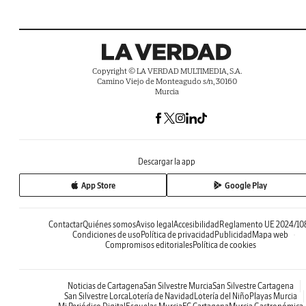
Copyright © LA VERDAD MULTIMEDIA, S.A.
Camino Viejo de Monteagudo s/n, 30160
Murcia
Descargar la app
App Store
Google Play
Contactar
Quiénes somos
Aviso legal
Accesibilidad
Reglamento UE 2024/10
Condiciones de uso
Política de privacidad
Publicidad
Mapa web
Compromisos editoriales
Política de cookies
Noticias de Cartagena
San Silvestre Murcia
San Silvestre Cartagena
San Silvestre Lorca
Lotería de Navidad
Lotería del Niño
Playas Murcia