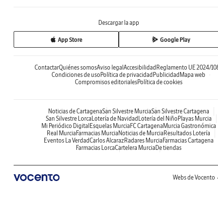
Descargar la app
App Store
Google Play
Contactar
Quiénes somos
Aviso legal
Accesibilidad
Reglamento UE 2024/10
Condiciones de uso
Política de privacidad
Publicidad
Mapa web
Compromisos editoriales
Política de cookies
Noticias de Cartagena
San Silvestre Murcia
San Silvestre Cartagena
San Silvestre Lorca
Lotería de Navidad
Lotería del Niño
Playas Murcia
Mi Periódico Digital
Esquelas Murcia
FC Cartagena
Murcia Gastronómica
Real Murcia
Farmacias Murcia
Noticias de Murcia
Resultados Lotería
Eventos La Verdad
Carlos Alcaraz
Radares Murcia
Farmacias Cartagena
Farmacias Lorca
Cartelera Murcia
De tiendas
Webs de Vocento