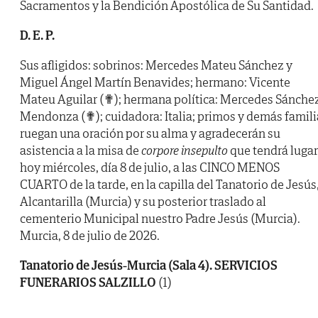
Sacramentos y la Bendición Apostólica de Su Santidad.
D. E. P.
Sus afligidos: sobrinos: Mercedes Mateu Sánchez y
Miguel Ángel Martín Benavides; hermano: Vicente
Mateu Aguilar (✟); hermana política: Mercedes Sánche
Mendonza (✟); cuidadora: Italia; primos y demás famili
ruegan una oración por su alma y agradecerán su
asistencia a la misa de
corpore insepulto
que tendrá lugar
hoy miércoles, día 8 de julio, a las CINCO MENOS
CUARTO de la tarde, en la capilla del Tanatorio de Jesús
Alcantarilla (Murcia) y su posterior traslado al
cementerio Municipal nuestro Padre Jesús (Murcia).
Murcia, 8 de julio de 2026.
Tanatorio de Jesús-Murcia (Sala 4). SERVICIOS
FUNERARIOS SALZILLO
(1)