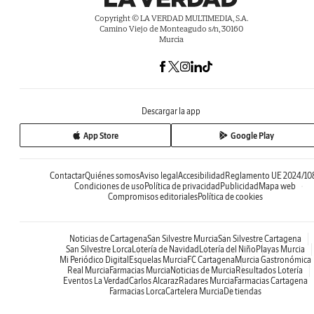
Copyright © LA VERDAD MULTIMEDIA, S.A.
Camino Viejo de Monteagudo s/n, 30160
Murcia
Descargar la app
App Store
Google Play
Contactar
Quiénes somos
Aviso legal
Accesibilidad
Reglamento UE 2024/10
Condiciones de uso
Política de privacidad
Publicidad
Mapa web
Compromisos editoriales
Política de cookies
Noticias de Cartagena
San Silvestre Murcia
San Silvestre Cartagena
San Silvestre Lorca
Lotería de Navidad
Lotería del Niño
Playas Murcia
Mi Periódico Digital
Esquelas Murcia
FC Cartagena
Murcia Gastronómica
Real Murcia
Farmacias Murcia
Noticias de Murcia
Resultados Lotería
Eventos La Verdad
Carlos Alcaraz
Radares Murcia
Farmacias Cartagena
Farmacias Lorca
Cartelera Murcia
De tiendas