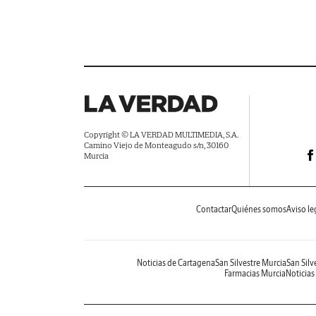
Copyright © LA VERDAD MULTIMEDIA, S.A.
Camino Viejo de Monteagudo s/n, 30160
Murcia
Contactar
Quiénes somos
Aviso le
Noticias de Cartagena
San Silvestre Murcia
San Silv
Farmacias Murcia
Noticias