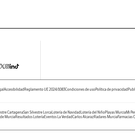
gal
Accesibilidad
Reglamento UE 2024/1083
Condiciones de uso
Política de privacidad
Publ
estre Cartagena
San Silvestre Lorca
Lotería de Navidad
Lotería del Niño
Playas Murcia
Mi Per
 de Murcia
Resultados Lotería
Eventos La Verdad
Carlos Alcaraz
Radares Murcia
Farmacias 