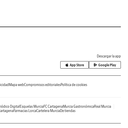
Descargar la app
App Store
Google Play
icidad
Mapa web
Compromisos editoriales
Política de cookies
iódico Digital
Esquelas Murcia
FC Cartagena
Murcia Gastronómica
Real Murcia
Cartagena
Farmacias Lorca
Cartelera Murcia
De tiendas