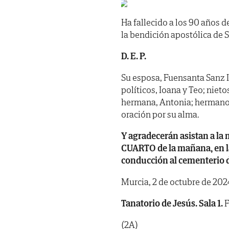
Ha fallecido a los 90 años 
la bendición apostólica de 
D. E. P.
Su esposa, Fuensanta Sanz Il
políticos, Ioana y Teo; nietos
hermana, Antonia; hermanos
oración por su alma.
Y agradecerán asistan a la 
CUARTO de la mañana, en la
conducción al cementerio 
Murcia, 2 de octubre de 202
Tanatorio de Jesús. Sala 1.
(2A)