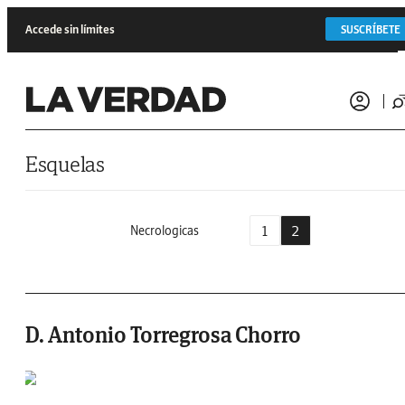
Saltar al contenido
Accede sin límites
SUSCRÍBETE
Esquelas
1
2
Necrologicas
D. Antonio Torregrosa Chorro