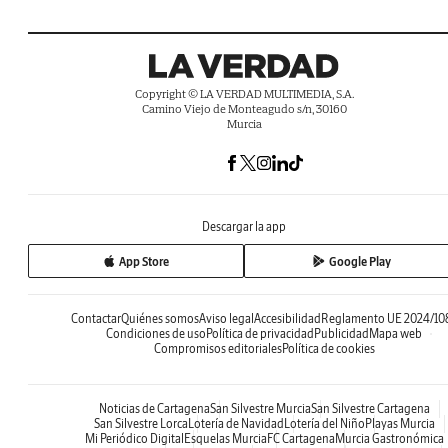
Copyright © LA VERDAD MULTIMEDIA, S.A.
Camino Viejo de Monteagudo s/n, 30160
Murcia
Descargar la app
App Store
Google Play
Contactar
Quiénes somos
Aviso legal
Accesibilidad
Reglamento UE 2024/10
Condiciones de uso
Política de privacidad
Publicidad
Mapa web
Compromisos editoriales
Política de cookies
Noticias de Cartagena
San Silvestre Murcia
San Silvestre Cartagena
San Silvestre Lorca
Lotería de Navidad
Lotería del Niño
Playas Murcia
Mi Periódico Digital
Esquelas Murcia
FC Cartagena
Murcia Gastronómica