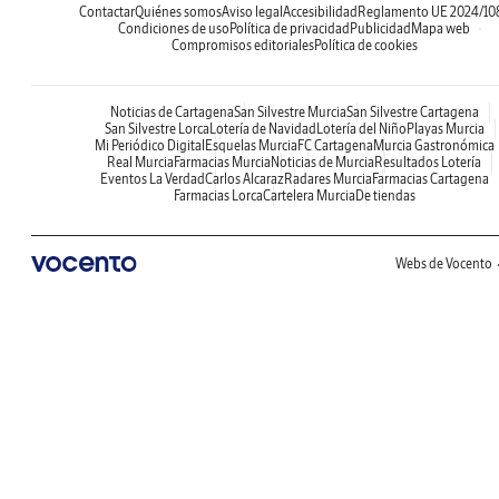
Contactar
Quiénes somos
Aviso legal
Accesibilidad
Reglamento UE 2024/10
Condiciones de uso
Política de privacidad
Publicidad
Mapa web
Compromisos editoriales
Política de cookies
Noticias de Cartagena
San Silvestre Murcia
San Silvestre Cartagena
San Silvestre Lorca
Lotería de Navidad
Lotería del Niño
Playas Murcia
Mi Periódico Digital
Esquelas Murcia
FC Cartagena
Murcia Gastronómica
Real Murcia
Farmacias Murcia
Noticias de Murcia
Resultados Lotería
Eventos La Verdad
Carlos Alcaraz
Radares Murcia
Farmacias Cartagena
Farmacias Lorca
Cartelera Murcia
De tiendas
Webs de Vocento